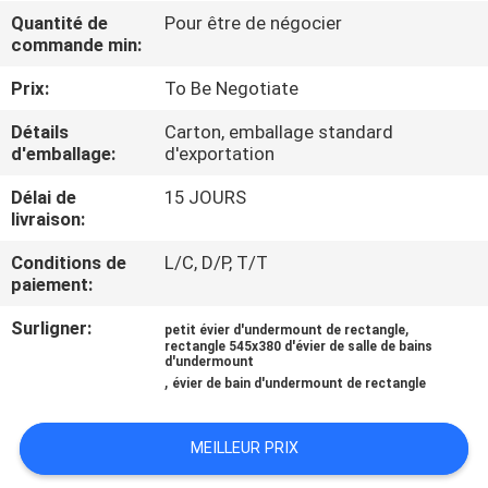
Quantité de
Pour être de négocier
commande min:
CONTRÔLE
DE
Prix:
To Be Negotiate
QUALITÉ
Détails
Carton, emballage standard
d'emballage:
d'exportation
CONTACTEZ-
Délai de
15 JOURS
livraison:
NOUS
Conditions de
L/C, D/P, T/T
paiement:
NOUVELLES
Surligner:
,
petit évier d'undermount de rectangle
rectangle 545x380 d'évier de salle de bains
d'undermount
CAS
,
évier de bain d'undermount de rectangle
PLAN
MEILLEUR PRIX
DU