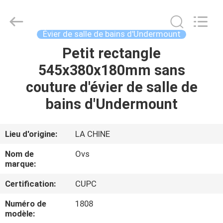
2026
Foshan
OVC
Sanitary
Ware
Évier de salle de bains d'Undermount
Co.,
Ltd.
All
Petit rectangle
MAISON
Rights
Reserved.
545x380x180mm sans
PRODUITS
couture d'évier de salle de
bains d'Undermount
AU
SUJET
Lieu d'origine:
LA CHINE
DE
Nom de
Ovs
NOUS
marque:
Certification:
CUPC
VISITE
Numéro de
1808
D'USINE
modèle: