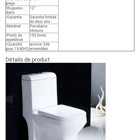
piège
•Rugueux-
12"
dans
•Garantie
Garantie limitée
de deux ans
•Matériel
Porcelaine
vitreuse
•Poids de
105 livres.
expédition
•Quantité
environ 336
pour 1X40HQ
ensembles
Détails de produit