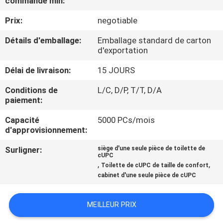
commande min:
Prix:
negotiable
CONTRÔLE
DE
Détails d'emballage:
Emballage standard de carton
d'exportation
QUALITÉ
Délai de livraison:
15 JOURS
CONTACTEZ-
Conditions de
L/C, D/P, T/T, D/A
paiement:
NOUS
Capacité
5000 PCs/mois
d'approvisionnement:
NOUVELLES
Surligner:
siège d'une seule pièce de toilette de
cUPC
,
,
Toilette de cUPC de taille de confort
CAS
cabinet d'une seule pièce de cUPC
PLAN
MEILLEUR PRIX
DU