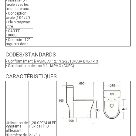
• Installation
facile avec les
trous latéraux
• Conception
ovale (18-1/2")
• Plein trapway
vitré
• CARTE :
1000G
• Courroie : 12"
rugueux-dans
CODES/STANDARDS
• Conformément à ASME A112.19.2-2013/CSA B45.1-13
• Certifications de société : IAPMO (CUPC)
CARACTÉRISTIQUES
Utilisation de
1,28 GPF/4.8LPF
•Système
Flux de HTD
l'eau
affleurant
•Diamètre de
2-1/8 »