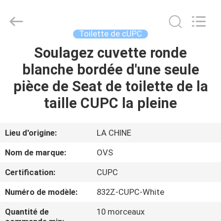
2026
Foshan
OVC
Sanitary
Ware
Toilette de cUPC
Co.,
Ltd.
All
Soulagez cuvette ronde
MAISON
Rights
Reserved.
blanche bordée d'une seule
PRODUITS
pièce de Seat de toilette de la
taille CUPC la pleine
AU
SUJET
Lieu d'origine:
LA CHINE
DE
Nom de marque:
OVS
NOUS
Certification:
CUPC
Numéro de modèle:
832Z-CUPC-White
VISITE
D'USINE
Quantité de
10 morceaux