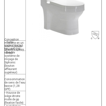
Conception
• Taille :
moderne en un
690X375X765
seul morceau
MILLIMÈTRE
(pleins trapway
• Double
vitrés)
système de
rinçage de
Siphonic
(bouton
affleurant
supérieur)
•
Consommation
de sens de l'eau
basse (1,28
GPF)
• Housse de
siège étroite
molle de pp
(fixation facile)