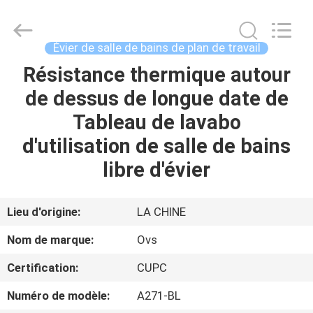
Toilettes
de
salles
de
bains
Évier de salle de bains de plan de travail
Fournisseur.
Copyright
©
Résistance thermique autour
MAISON
2022
-
de dessus de longue date de
2024
bathroomstoilet.com.
All
PRODUITS
Tableau de lavabo
Rights
Reserved.
d'utilisation de salle de bains
AU
libre d'évier
SUJET
DE
Lieu d'origine:
LA CHINE
NOUS
Nom de marque:
Ovs
Certification:
CUPC
VISITE
Numéro de modèle:
A271-BL
D'USINE