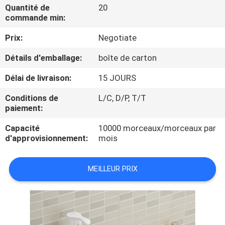
Quantité de
20
commande min:
CONTRÔLE
Prix:
Negotiate
DE
QUALITÉ
Détails d'emballage:
boîte de carton
Délai de livraison:
15 JOURS
CONTACTEZ-
Conditions de
L/C, D/P, T/T
NOUS
paiement:
Capacité
10000 morceaux/morceaux par
NOUVELLES
d'approvisionnement:
mois
CAS
MEILLEUR PRIX