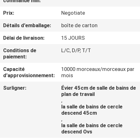
commande min:
Prix:
Negotiate
CONTRÔLE
DE
Détails d'emballage:
boîte de carton
QUALITÉ
Délai de livraison:
15 JOURS
Conditions de
L/C, D/P, T/T
CONTACTEZ-
paiement:
NOUS
Capacité
10000 morceaux/morceaux par
d'approvisionnement:
mois
NOUVELLES
Surligner:
Évier 45cm de salle de bains de
plan de travail
,
CAS
la salle de bains de cercle
descend 45cm
,
la salle de bains de cercle
descend Ovs