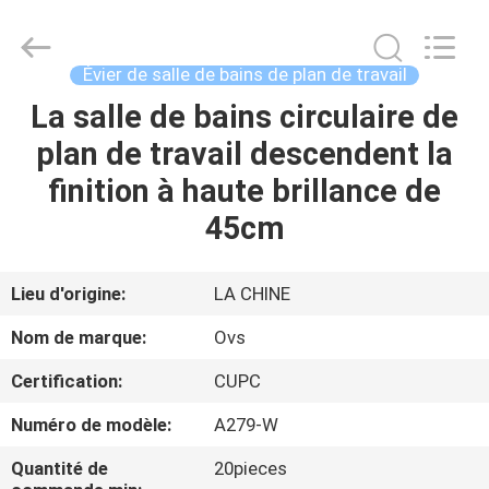
Toilettes
de
salles
de
bains
Évier de salle de bains de plan de travail
Fournisseur.
Copyright
©
La salle de bains circulaire de
MAISON
2022
-
plan de travail descendent la
2024
bathroomstoilet.com.
All
PRODUITS
finition à haute brillance de
Rights
Reserved.
45cm
AU
SUJET
Lieu d'origine:
LA CHINE
DE
Nom de marque:
Ovs
NOUS
Certification:
CUPC
Numéro de modèle:
A279-W
VISITE
D'USINE
Quantité de
20pieces