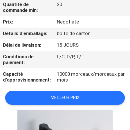
Quantité de
20
commande min:
CONTRÔLE
Prix:
Negotiate
DE
QUALITÉ
Détails d'emballage:
boîte de carton
Délai de livraison:
15 JOURS
CONTACTEZ-
Conditions de
L/C, D/P, T/T
NOUS
paiement:
Capacité
10000 morceaux/morceaux par
NOUVELLES
d'approvisionnement:
mois
CAS
MEILLEUR PRIX