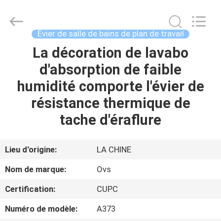
Toilettes
de
salles
de
bains
Évier de salle de bains de plan de travail
Fournisseur.
Copyright
©
La décoration de lavabo
MAISON
2022
-
d'absorption de faible
2024
bathroomstoilet.com.
All
PRODUITS
humidité comporte l'évier de
Rights
Reserved.
résistance thermique de
AU
tache d'éraflure
SUJET
DE
Lieu d'origine:
LA CHINE
NOUS
Nom de marque:
Ovs
Certification:
CUPC
VISITE
Numéro de modèle:
A373
D'USINE