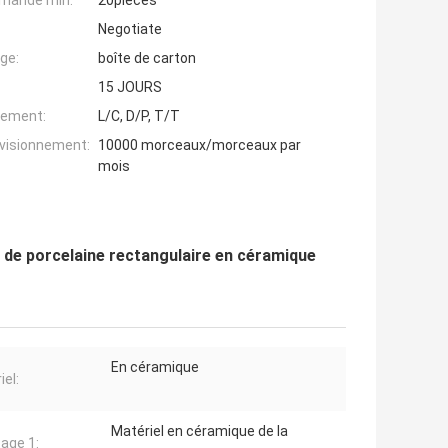
mande min:
20pieces
Negotiate
ge:
boîte de carton
15 JOURS
iement:
L/C, D/P, T/T
ovisionnement:
10000 morceaux/morceaux par
mois
ns de porcelaine rectangulaire en céramique
En céramique
iel:
Matériel en céramique de la
age 1: