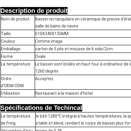
Description de produit
Nom de produit
Bassin rectangulaire en céramique de preuve d'érafl
salle de bains de navire
Taille
510X340X135MM
Couleur
Comme image
Emballage
carton de 5 plis et mousse de 6 side/2cm
Forme
Ovale
La température
Le bassin sont brûlés en haut four à ordinateur de
1260 degrés
Ordre
Acceptez
d'OEM/ODM
Utilisation
Restaurant à la maison d'hôtel
Spécifications de Techincal
La température
le bâti 1280°C intégral à hautes températures, la qua
de Fring
stable et élevé, rendant le corps de bassin plus fort
Absorption d'eau
moins de 0,2%