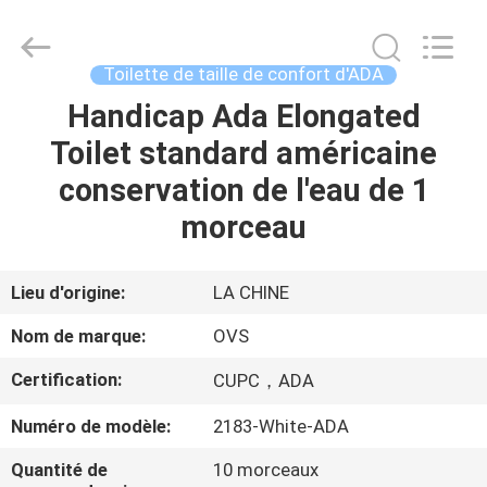
2026
Foshan
OVC
Sanitary
Ware
Toilette de taille de confort d'ADA
Co.,
Ltd.
All
Handicap Ada Elongated
MAISON
Rights
Reserved.
Toilet standard américaine
PRODUITS
conservation de l'eau de 1
morceau
AU
SUJET
Lieu d'origine:
LA CHINE
DE
Nom de marque:
OVS
NOUS
Certification:
CUPC，ADA
Numéro de modèle:
2183-White-ADA
VISITE
D'USINE
Quantité de
10 morceaux