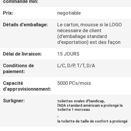
commande min:
CONTRÔLE
Prix:
negotiable
DE
Détails d'emballage:
Le carton, mousse si le LOGO
nécessaire de client
QUALITÉ
(d'emballage standard
d'exportation) est des façon
CONTACTEZ-
Délai de livraison:
15 JOURS
NOUS
Conditions de
L/C, D/P, T/T, D/A
paiement:
NOUVELLES
Capacité
5000 PCs/mois
d'approvisionnement:
CAS
Surligner:
,
toilettes ovales d'handicap
l'ADA standard américain a prolongé la
toilette 1 morceau
,
PLAN
la toilette de taille de confort a prolongé
DU