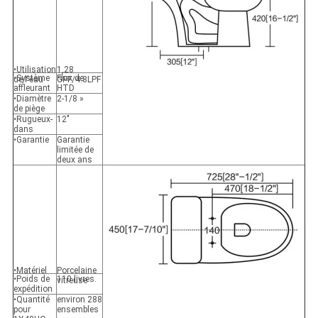
•Utilisation
1,28
•Système
Flux de
de l'eau
GPF/4.8LPF
affleurant
HTD
•Diamètre
2-1/8 »
de piège
•Rugueux-
12"
dans
•Garantie
Garantie
limitée de
deux ans
•Matériel
Porcelaine
•Poids de
110 livres.
vitreuse
expédition
•Quantité
environ 288
pour
ensembles