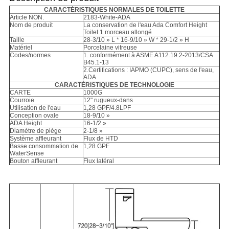
CARACTÉRISTIQUES NORMALES DE TOILETTE
Article NON.
2183-White-ADA
Nom de produit
La conservation de l'eau Ada Comfort Height
Toilet 1 morceau allongé
Taille
28-3/10 » L * 16-9/10 » W * 29-1/2 » H
Matériel
Porcelaine vitreuse
Codes/normes
1. conformément à ASME A112.19.2-2013/CSA
B45.1-13
2.Certifications : IAPMO (CUPC), sens de l'eau,
ADA
CARACTÉRISTIQUES DE TECHNOLOGIE
CARTE
1000G
Courroie
12" rugueux-dans
Utilisation de l'eau
1,28 GPF/4.8LPF
Conception ovale
18-9/10 »
ADA Height
16-1/2 »
Diamètre de piège
2-1/8 »
Système affleurant
Flux de HTD
Basse consommation de
1,28 GPF
WaterSense
Bouton affleurant
Flux latéral