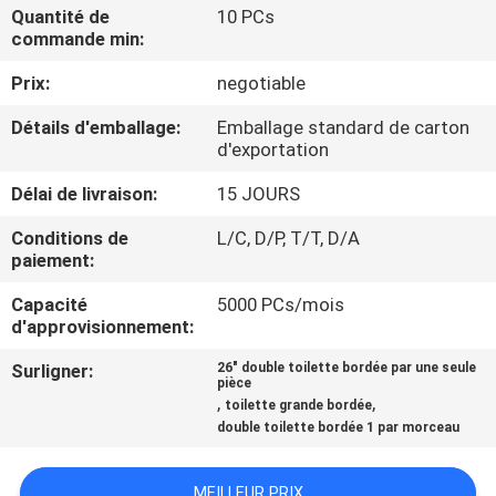
Quantité de
10 PCs
commande min:
CONTRÔLE
Prix:
negotiable
DE
QUALITÉ
Détails d'emballage:
Emballage standard de carton
d'exportation
CONTACTEZ-
Délai de livraison:
15 JOURS
NOUS
Conditions de
L/C, D/P, T/T, D/A
paiement:
NOUVELLES
Capacité
5000 PCs/mois
d'approvisionnement:
Surligner:
26" double toilette bordée par une seule
CAS
pièce
,
,
toilette grande bordée
double toilette bordée 1 par morceau
PLAN
DU
MEILLEUR PRIX