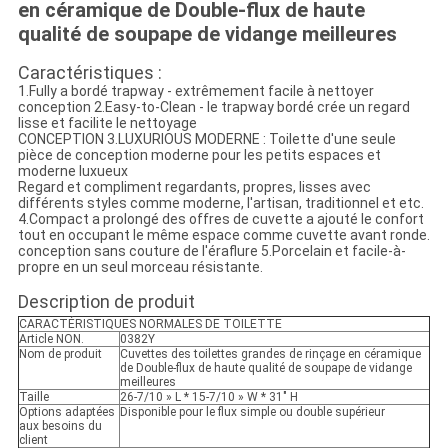
en céramique de Double-flux de haute
qualité de soupape de vidange meilleures
Caractéristiques :
1.Fully a bordé trapway - extrêmement facile à nettoyer
conception 2.Easy-to-Clean - le trapway bordé crée un regard
lisse et facilite le nettoyage
CONCEPTION 3.LUXURIOUS MODERNE : Toilette d'une seule
pièce de conception moderne pour les petits espaces et
moderne luxueux
Regard et compliment regardants, propres, lisses avec
différents styles comme moderne, l'artisan, traditionnel et etc.
4.Compact a prolongé des offres de cuvette a ajouté le confort
tout en occupant le même espace comme cuvette avant ronde.
conception sans couture de l'éraflure 5.Porcelain et facile-à-
propre en un seul morceau résistante.
Description de produit
CARACTÉRISTIQUES NORMALES DE TOILETTE
Article NON.
0382Y
Nom de produit
Cuvettes des toilettes grandes de rinçage en céramique
de Double-flux de haute qualité de soupape de vidange
meilleures
Taille
26-7/10 » L * 15-7/10 » W * 31" H
Options adaptées
Disponible pour le flux simple ou double supérieur
aux besoins du
client