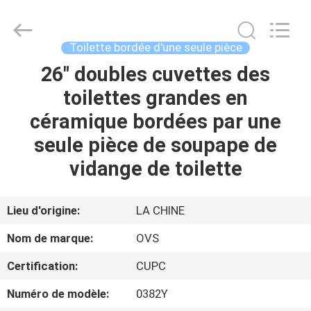
2026
Foshan
OVC
Sanitary
Ware
Toilette bordée d'une seule pièce
Co.,
Ltd.
All
26" doubles cuvettes des
MAISON
Rights
Reserved.
toilettes grandes en
PRODUITS
céramique bordées par une
seule pièce de soupape de
AU
vidange de toilette
SUJET
DE
Lieu d'origine:
LA CHINE
NOUS
Nom de marque:
OVS
Certification:
CUPC
VISITE
Numéro de modèle:
0382Y
D'USINE