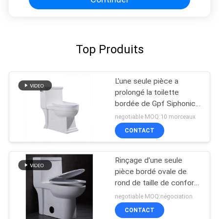
Top Produits
L'une seule pièce a
prolongé la toilette
bordée de Gpf Siphonic
de la toilette 1,6 blanche
negotiable MOQ:10 morceaux
CONTACT
Rinçage d'une seule
pièce bordé ovale de
rond de taille de confort
de toilette de Siphonic
negotiable MOQ:négociation
CONTACT