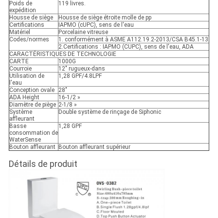
Poids de
119 livres.
expédition
Housse de siège
Housse de siège étroite molle de pp
Certifications
IAPMO (cUPC), sens de l'eau
Matériel
Porcelaine vitreuse
Codes/normes
1. conformément à ASME A112.19.2-2013/CSA B45.1-13
2.Certifications : IAPMO (CUPC), sens de l'eau, ADA
CARACTÉRISTIQUES DE TECHNOLOGIE
CARTE
1000G
Courroie
12" rugueux-dans
Utilisation de
1,28 GPF/4.8LPF
l'eau
Conception ovale
28"
ADA Height
16-1/2 »
Diamètre de piège
2-1/8 »
Système
Double système de rinçage de Siphonic
affleurant
Basse
1,28 GPF
consommation de
WaterSense
Bouton affleurant
Bouton affleurant supérieur
Détails de produit